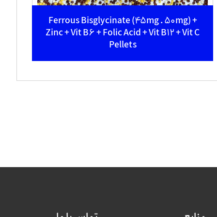
Ferrous Bisglycinate (45mg . 50mg) +
Zinc + Vit B6 + Folic Acid + Vit B12 + Vit C
Pellets