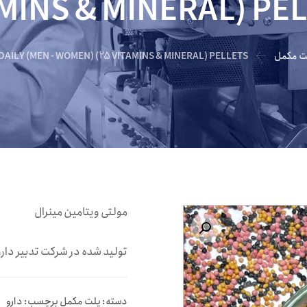
MINS & MINERAL) PE
ت مکمل
AILY (MEN - WOMEN) (25 VITAMINS & MINERAL) PELLETS
مولتی ویتامین مینرال
بزرگنمایی تصویر
تولید شده در شرکت تدبیر دار
دسته:
پلت مکمل
برچسب:
دارو