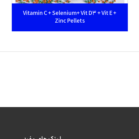
Vitamin C + Selenium+ Vit D3 + Vit E +
Zinc Pellets