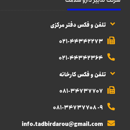
شرکت تدبیر دارو سلامت
تلفن و فکس دفتر مرکزی
021-44342273
021-44342364
تلفن و فکس کارخانه
081-34737707
9- 081-34737708
info.tadbirdarou@gmail.com