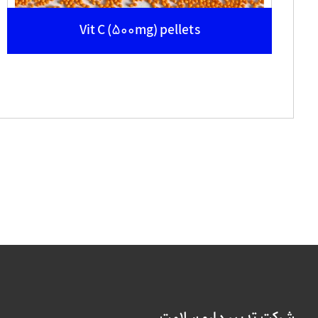
Vit C (500mg) pellets