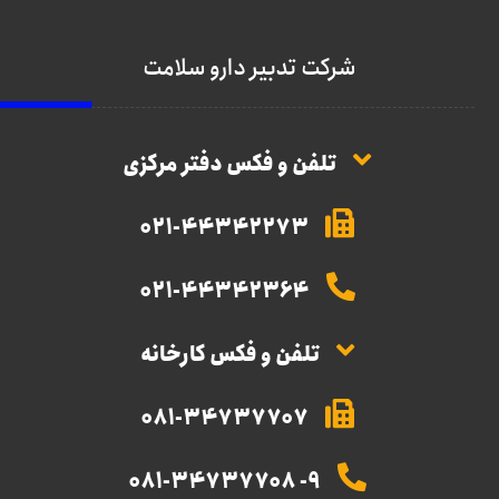
شرکت تدبیر دارو سلامت
تلفن و فکس دفتر مرکزی
021-44342273
021-44342364
تلفن و فکس کارخانه
081-34737707
9- 081-34737708