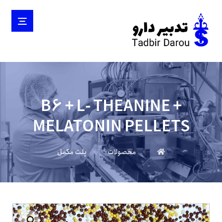
B6 + L- THEANINE +
MELATONIN PELLETS
محصولات
پلت مکمل
بزرگنمایی تصویر