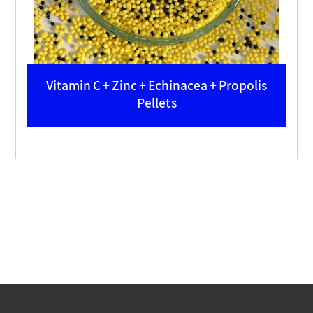
Vitamin C + Zinc + Echinacea + Propolis
Pellets