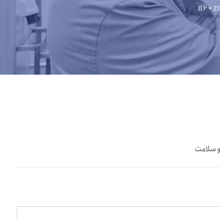
B6 + Z
و سلامت