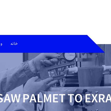
خانه
وب
+ SAW PALMET TO EXR