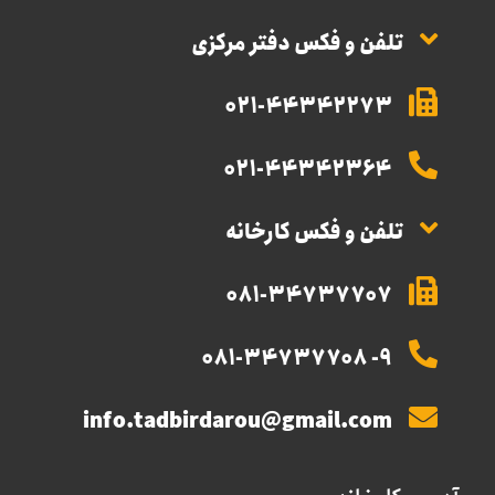
تلفن و فکس دفتر مرکزی
021-44342273
021-44342364
تلفن و فکس کارخانه
081-34737707
9- 081-34737708
info.tadbirdarou@gmail.com