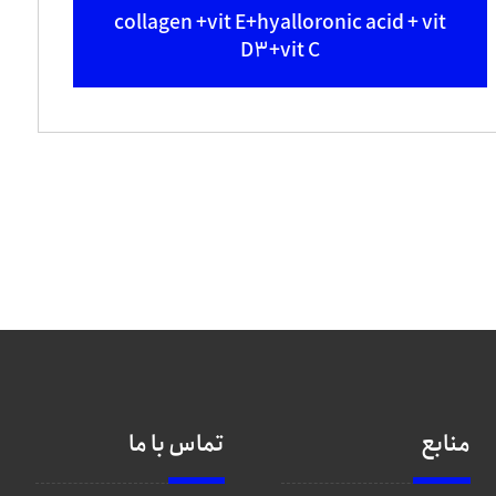
collagen +vit E+hyalloronic acid + vit
D3+vit C
منابع
تماس با ما