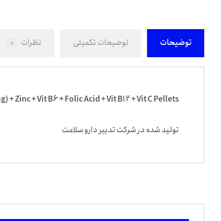
توضیحات
توضیحات تکمیلی
نظرات
0
 Zinc + Vit B6 + Folic Acid + Vit B12 + Vit C Pellets
تولید شده در شرکت تدبیر دارو سلامت