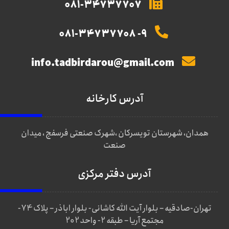
081-34737707
9- 081-34737708
info.tadbirdarou@gmail.com
آدرس کارخانه
همدان، شهرستان تویسرکان ،شهرک صنعتی فرسفج ، میدان
صنعت
آدرس دفتر مرکزی
تهران-صادقیه – بلوار آیت الله کاشانی- بلوار اباذر – پلاک 74-
مجتمع آریا – طبقه 2- واحد 202