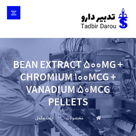
BEAN EXTRACT 500MG +
CHROMIUM 100MCG +
VANADIUM 50MCG
PELLETS
محصولات
پلت مکمل