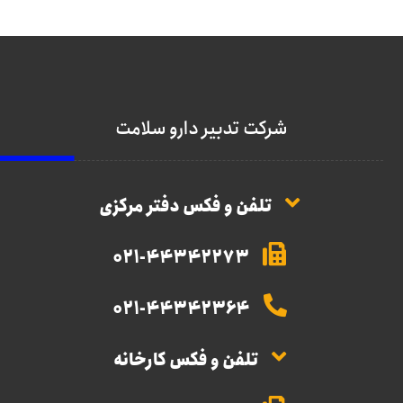
شرکت تدبیر دارو سلامت
تلفن و فکس دفتر مرکزی
021-44342273
021-44342364
تلفن و فکس کارخانه