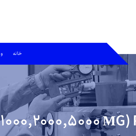
خانه
وب
(1000,2000,5000 ΜG)