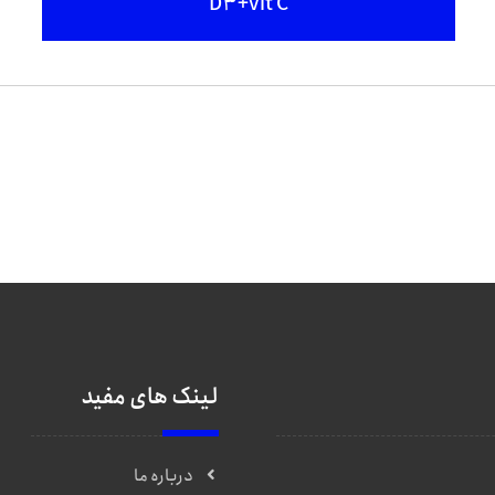
D3+vit C
لینک های مفید
درباره ما