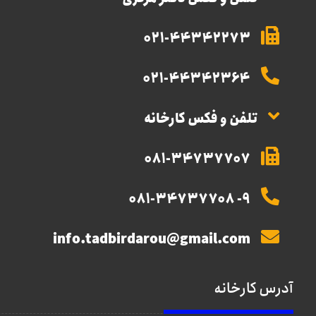
021-44342273
021-44342364
تلفن و فکس کارخانه
081-34737707
9- 081-34737708
info.tadbirdarou@gmail.com
آدرس کارخانه