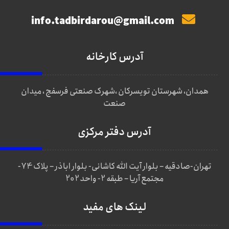
info.tadbirdarou@gmail.com
آدرس کارخانه
همدان، شهرستان تویسرکان ،شهرک صنعتی فرسفج ، میدان
صنعت
آدرس دفتر مرکزی
تهران-صادقیه – بلوار آیت الله کاشانی- بلوار اباذر – پلاک 74-
مجتمع آریا – طبقه 2- واحد 202
لینک های مفید