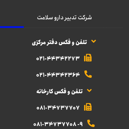
شرکت تدبیر دارو سلامت
تلفن و فکس دفتر مرکزی
021-44342273
021-44342364
تلفن و فکس کارخانه
081-34737707
9- 081-34737708