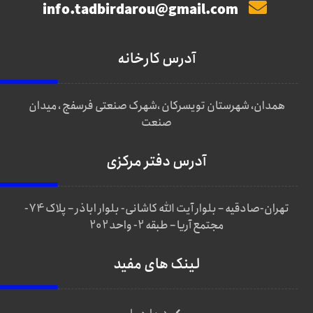
info.tadbirdarou@gmail.com
آدرس کارخانه
همدان، شهرستان تویسرکان ،شهرک صنعتی فرسفج ، میدان
صنعت
آدرس دفتر مرکزی
تهران-صادقیه – بلوار آیت الله کاشانی- بلوار اباذر – پلاک 74-
مجتمع آریا – طبقه 2- واحد 202
لینک های مفید