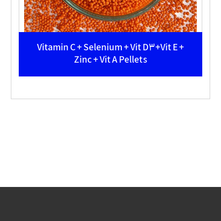
Vitamin C + Selenium + Vit D3+Vit E +
Zinc + Vit A Pellets