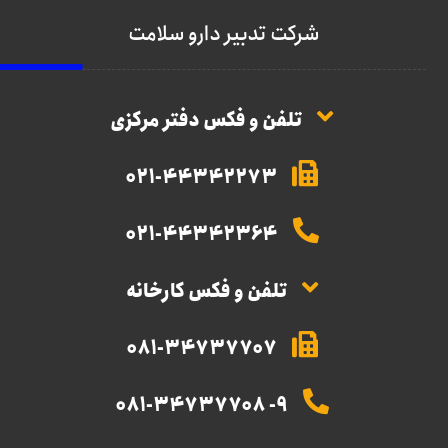
شرکت تدبیر دارو سلامت
تلفن و فکس دفتر مرکزی
021-44342273
021-44342364
تلفن و فکس کارخانه
081-34737707
9- 081-34737708