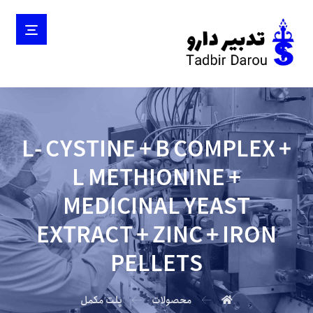
L- CYSTINE + B COMPLEX +
L METHIONINE +
MEDICINAL YEAST
EXTRACT + ZINC + IRON
PELLETS
محصولات
پلت مکمل