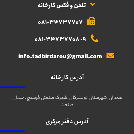
تلفن و فکس کارخانه
081-34737707
9- 081-34737708
info.tadbirdarou@gmail.com
آدرس کارخانه
همدان، شهرستان تویسرکان ،شهرک صنعتی فرسفج ، میدان
صنعت
آدرس دفتر مرکزی