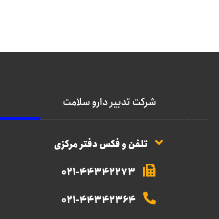
شرکت تدبیر دارو سلامت
تلفن و فکس دفتر مرکزی
021-44342273
021-44342364