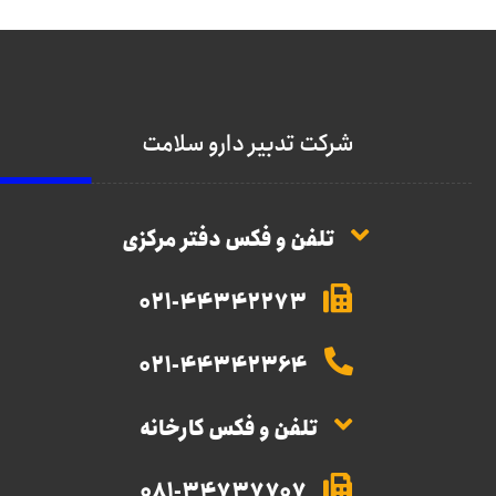
شرکت تدبیر دارو سلامت
تلفن و فکس دفتر مرکزی
021-44342273
021-44342364
تلفن و فکس کارخانه
081-34737707