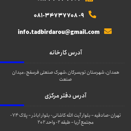
9- 081-34737708
info.tadbirdarou@gmail.com
آدرس کارخانه
همدان، شهرستان تویسرکان ،شهرک صنعتی فرسفج ، میدان
صنعت
آدرس دفتر مرکزی
تهران-صادقیه – بلوار آیت الله کاشانی- بلوار اباذر – پلاک 74-
مجتمع آریا – طبقه 2- واحد 202